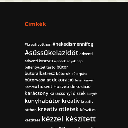
Címkék
#nekedismennifog
#kreativotthon
#süssükelazidőt
adventi
adventi koszorú
ajándék
anyák napi
bútor
billentyűzet tartó
bútoralkatrész
bútorok
bútorpánt
dekoráció
bútorvasalat
fehér kenyér
húsvét
Húsvéti dekoráció
Focaccia
karácsony
karácsonyi díszek
kenyér
konyhabútor
kreatív
kreatív
kreatív ötletek
készítés
otthon
kézzel készített
készítése