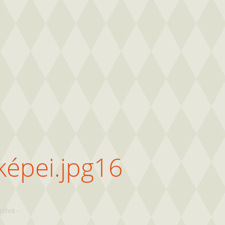
képei.jpg16
solva
-