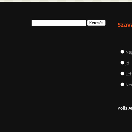
Keresés:
Szav
Na
Jó
Leh
Nem
Polls A