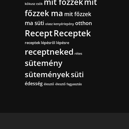
mit főzzek
mit
kókusz csók
főzzek ma
mit főzzek
ma süti
otthon
olasz kenyérlepény
Recept
Receptek
receptek lépésről lépésre
receptneked
rétes
sütemény
sütemények
süti
édesség
élesztő
élesztő fagyasztás