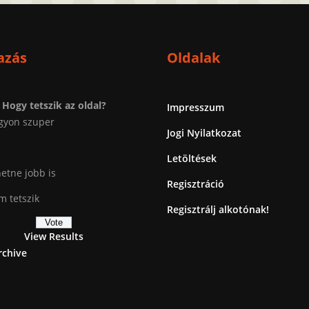
azás
Oldalak
Hogy tetszik az oldal?
Impresszum
gyon szuper
Jogi Nyilatkozat
Letöltések
etne jobb is
Regisztráció
 tetszik
Regisztrálj alkotónak!
View Results
rchive