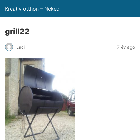
Kreatív otthon – Neked
grill22
Laci
7 év ago