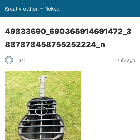
Kreatív otthon – Neked
49833690_690365914691472_3
887878458755252224_n
Laci
7 év ago