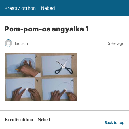
Kreatív otthon – Neked
Pom-pom-os angyalka 1
lacisch
5 év ago
Kreatív otthon – Neked
Back to top