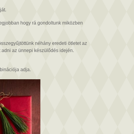
át.
 legjobban hogy rá gondoltunk miközben
sszegyűjtöttünk néhány eredeti ötletet az
t adni az ünnepi készülődés idején.
binációja adja.