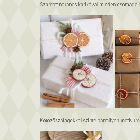
Szárított narancs karikával minden csomagol
Kötözőszalagokkal szinte bármilyen motívumot