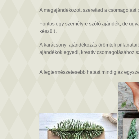
ajándék
csomagolás
A megajándékozott szeretted a csomagolást p
ötletek
bejegyzéshez
Fontos egy személyre szóló ajándék, de ugya
készült .
A karácsonyi ajándékozás örömteli pillanataib
ajándékok egyedi, kreatív csomagolásához sze
A legtermészetesebb hatást mindig az egysze