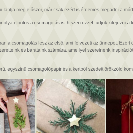
illantja meg először, már csak ezért is érdemes megadni a módj
nolyan fontos a csomagolás is, hiszen ezzel tudjuk kifejezni a
an a csomagolás lesz az első, ami felvezeti az ünnepet. Ezért ö
retteink és barátaink számára, amellyel szeretnénk inspiráció
rű, egyszínű csomagolópapír és a kertből szedett örökzöld kom