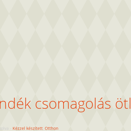
ándék csomagolás öt
solva
-
Kézzel készített
,
Otthon