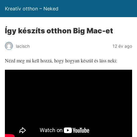
Kreatív otthon – Neked
Így készíts otthon Big Mac-et
lacisch
12 év ago
Nézd meg mi kell hozzá, hogy hogyan készül és láss neki: