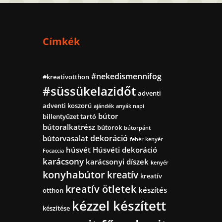
Címkék
#nekedismennifog
#kreativotthon
#süssükelazidőt
adventi
adventi koszorú
ajándék
anyák napi
bútor
billentyűzet tartó
bútoralkatrész
bútorok
bútorpánt
dekoráció
bútorvasalat
fehér kenyér
húsvét
Húsvéti dekoráció
Focaccia
karácsony
karácsonyi díszek
kenyér
konyhabútor
kreatív
kreatív
kreatív ötletek
készítés
otthon
kézzel készített
készítése