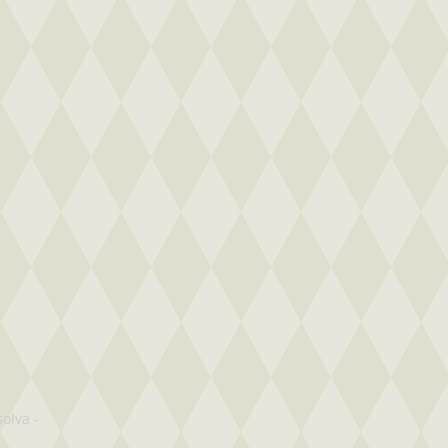
solva
-