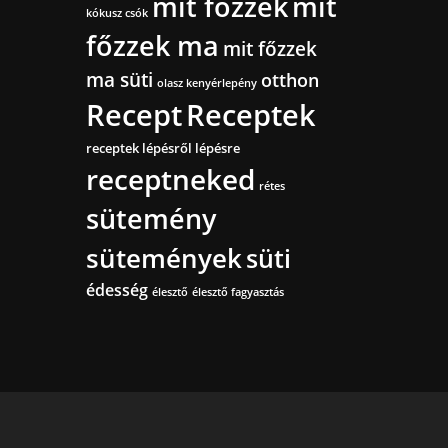
mit főzzek
mit
kókusz csók
főzzek ma
mit főzzek
ma süti
otthon
olasz kenyérlepény
Recept
Receptek
receptek lépésről lépésre
receptneked
rétes
sütemény
sütemények
süti
édesség
élesztő
élesztő fagyasztás