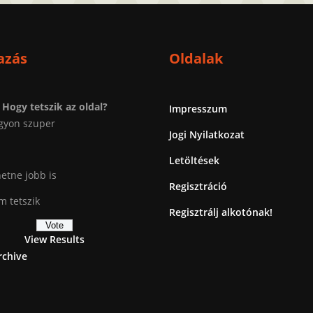
azás
Oldalak
Hogy tetszik az oldal?
Impresszum
gyon szuper
Jogi Nyilatkozat
Letöltések
etne jobb is
Regisztráció
 tetszik
Regisztrálj alkotónak!
View Results
rchive