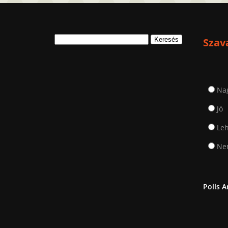
Keresés:
Szav
Na
Jó
Leh
Nem
Polls A