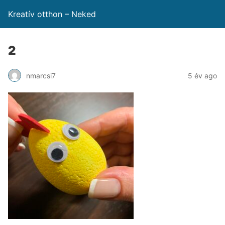
Kreatív otthon – Neked
2
nmarcsi7
5 év ago