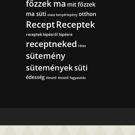
főzzek ma
mit főzzek
ma süti
otthon
olasz kenyérlepény
Recept
Receptek
receptek lépésről lépésre
receptneked
rétes
sütemény
sütemények
süti
édesség
élesztő
élesztő fagyasztás