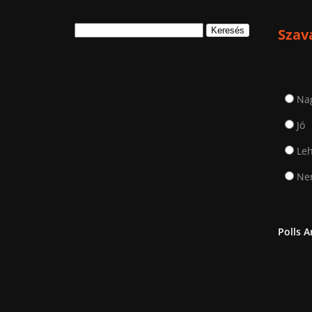
Keresés:
Szav
Na
Jó
Leh
Nem
Polls A