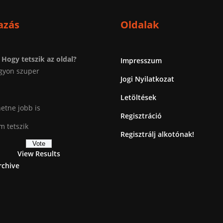
azás
Oldalak
Hogy tetszik az oldal?
Impresszum
gyon szuper
Jogi Nyilatkozat
Letöltések
etne jobb is
Regisztráció
 tetszik
Regisztrálj alkotónak!
View Results
rchive