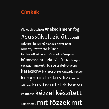
Címkék
#nekedismennifog
#kreativotthon
#süssükelazidőt
adventi
adventi koszorú
ajándék
anyák napi
bútor
billentyűzet tartó
bútoralkatrész
bútorok
bútorpánt
dekoráció
bútorvasalat
fehér kenyér
húsvét
Húsvéti dekoráció
Focaccia
karácsony
karácsonyi díszek
kenyér
konyhabútor
kreatív
kreatív
kreatív ötletek
készítés
otthon
kézzel készített
készítése
mit főzzek
mit
kókusz csók