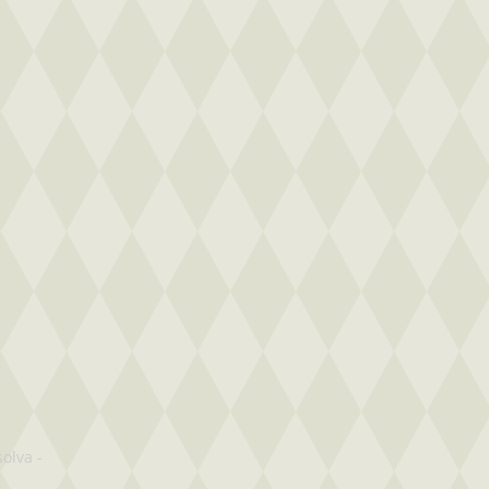
solva
-