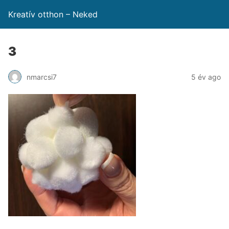
Kreatív otthon – Neked
3
nmarcsi7
5 év ago