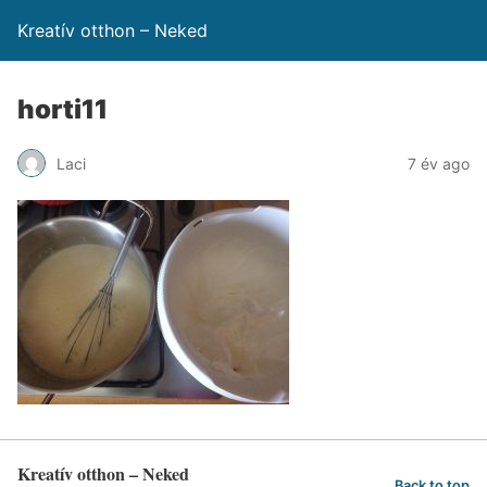
Kreatív otthon – Neked
horti11
Laci
7 év ago
Kreatív otthon – Neked
Back to top