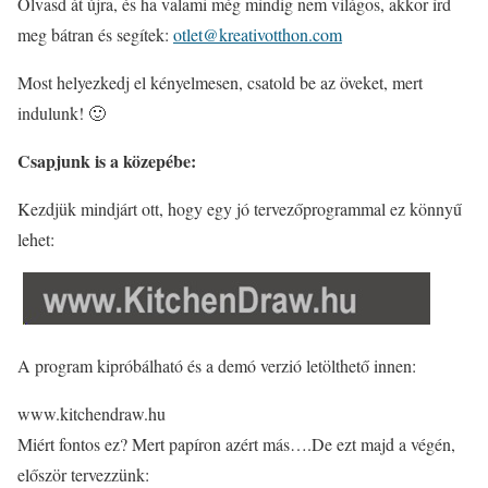
Olvasd át újra, és ha valami még mindig nem világos, akkor írd
meg bátran és segítek:
otlet@kreativotthon.com
Most helyezkedj el kényelmesen, csatold be az öveket, mert
indulunk! 🙂
Csapjunk is a közepébe:
Kezdjük mindjárt ott, hogy egy jó tervezőprogrammal ez könnyű
lehet:
A program kipróbálható és a demó verzió letölthető innen:
www.kitchendraw.hu
Miért fontos ez? Mert papíron azért más….De ezt majd a végén,
először tervezzünk: