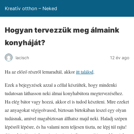
Kreatív otthon – Neked
Hogyan tervezzük meg álmaink
konyháját?
lacisch
12 év ago
Ha az előző részről lemaradtál, akkor
itt találod
.
Ezek a bejegyzések azzal a céllal készültek, hogy mindenki
tudatosan láthasson neki álmai konyhabútora megtervezéséhez.
Ha elég bátor vagy hozzá, akkor el is tudod készíteni. Mire ezeket
az anyagokat végigolvasod, biztosan birtokában leszel egy olyan
tudásnak, amivel magabiztosan állhatsz majd neki. Haladj szépen
lépésről lépésre, és ha valami nem teljesen tiszta, ne lépj túl rajta!