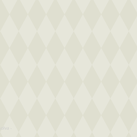
solva
-