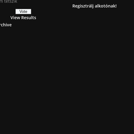
 tetszik
Regisztrálj alkotónak!
View Results
rchive