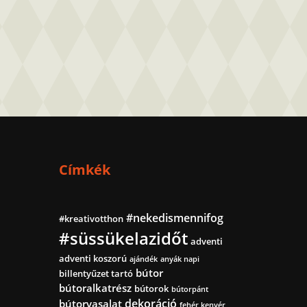
Címkék
#nekedismennifog
#kreativotthon
#süssükelazidőt
adventi
adventi koszorú
ajándék
anyák napi
bútor
billentyűzet tartó
bútoralkatrész
bútorok
bútorpánt
dekoráció
bútorvasalat
fehér kenyér