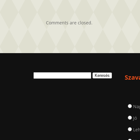
bejegyzéshez
Comments are closed.
Keresés:
Szav
Na
Jó
Leh