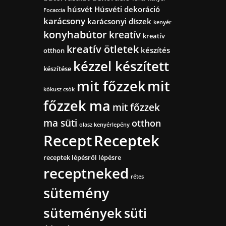
húsvét
Húsvéti dekoráció
Focaccia
karácsony
karácsonyi díszek
kenyér
konyhabútor
kreatív
kreatív
kreatív ötletek
készítés
otthon
kézzel készített
készítése
mit főzzek
mit
kókusz csók
főzzek ma
mit főzzek
ma süti
otthon
olasz kenyérlepény
Recept
Receptek
receptek lépésről lépésre
receptneked
rétes
sütemény
sütemények
süti