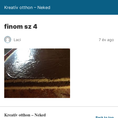
Kreatív otthon – Neked
finom sz 4
Laci
7 év ago
Kreatív otthon – Neked
Back to top