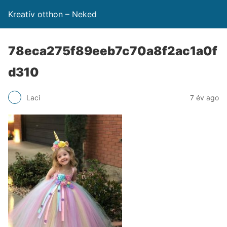
Kreatív otthon – Neked
78eca275f89eeb7c70a8f2ac1a0f
d310
Laci
7 év ago