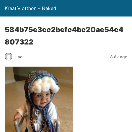
Kreatív otthon – Neked
584b75e3cc2befc4bc20ae54c4
807322
Laci
8 év ago