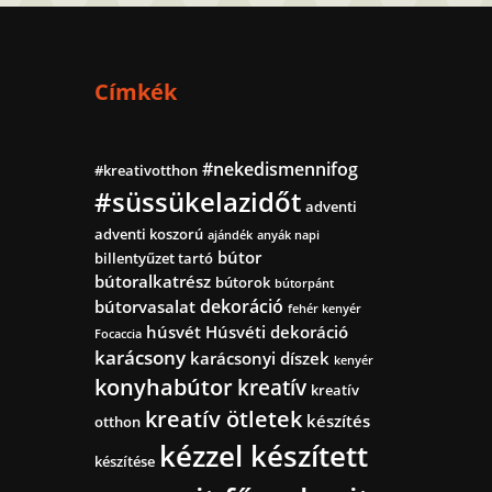
Címkék
#nekedismennifog
#kreativotthon
#süssükelazidőt
adventi
adventi koszorú
ajándék
anyák napi
bútor
billentyűzet tartó
bútoralkatrész
bútorok
bútorpánt
dekoráció
bútorvasalat
fehér kenyér
húsvét
Húsvéti dekoráció
Focaccia
karácsony
karácsonyi díszek
kenyér
konyhabútor
kreatív
kreatív
kreatív ötletek
készítés
otthon
kézzel készített
készítése