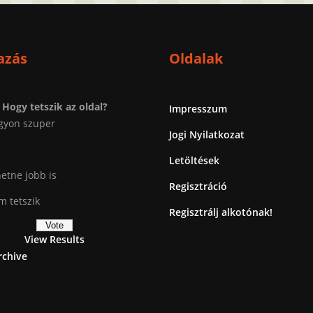
azás
Oldalak
Hogy tetszik az oldal?
Impresszum
gyon szuper
Jogi Nyilatkozat
Letöltések
etne jobb is
Regisztráció
 tetszik
Regisztrálj alkotónak!
View Results
rchive