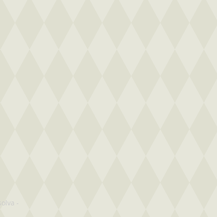
solva
-