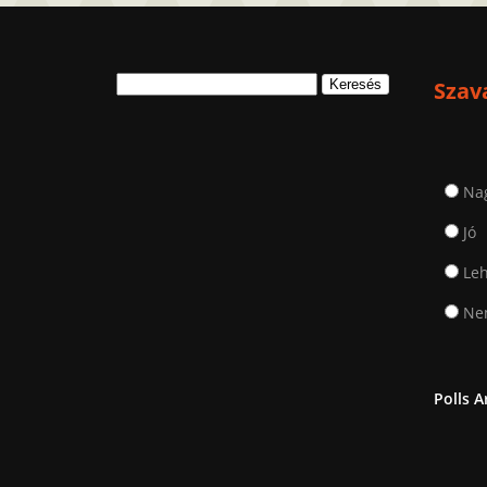
Keresés:
Szav
Na
Jó
Leh
Nem
Polls A