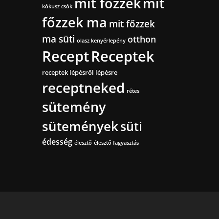
mit főzzek
mit
kókusz csók
főzzek ma
mit főzzek
ma süti
otthon
olasz kenyérlepény
Recept
Receptek
receptek lépésről lépésre
receptneked
rétes
sütemény
sütemények
süti
édesség
élesztő
élesztő fagyasztás