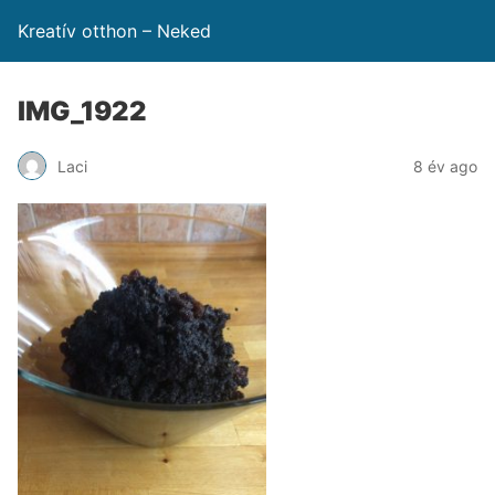
Kreatív otthon – Neked
IMG_1922
Laci
8 év ago