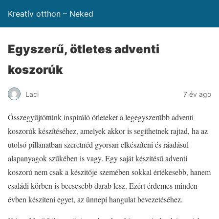
Kreatív otthon – Neked
Egyszerű, ötletes adventi
koszorúk
Laci
7 év ago
Összegyűjtöttünk inspiráló ötleteket a legegyszerűbb adventi
koszorúk készítéséhez, amelyek akkor is segíthetnek rajtad, ha az
utolsó pillanatban szeretnéd gyorsan elkészíteni és ráadásul
alapanyagok szűkében is vagy. Egy saját készítésű adventi
koszorú nem csak a készítője szemében sokkal értékesebb, hanem
családi körben is becsesebb darab lesz. Ezért érdemes minden
évben készíteni egyet, az ünnepi hangulat bevezetéséhez.