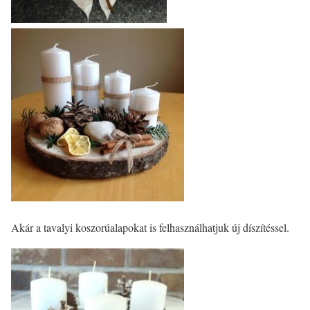
Akár a tavalyi koszorúalapokat is felhasználhatjuk új díszítéssel.