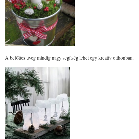
A befőttes üveg mindig nagy segítség lehet egy kreatív otthonban.