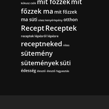
mit főzzek
mit
kókusz csók
főzzek ma
mit főzzek
ma süti
otthon
olasz kenyérlepény
Recept
Receptek
receptek lépésről lépésre
receptneked
rétes
sütemény
sütemények
süti
édesség
élesztő
élesztő fagyasztás