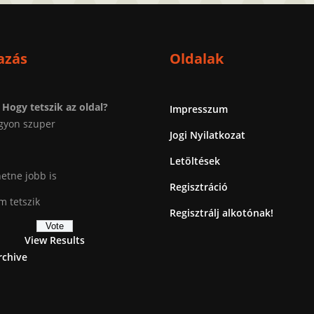
azás
Oldalak
Hogy tetszik az oldal?
Impresszum
gyon szuper
Jogi Nyilatkozat
Letöltések
etne jobb is
Regisztráció
 tetszik
Regisztrálj alkotónak!
View Results
rchive