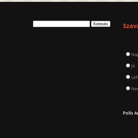
Keresés:
Szav
Na
Jó
Leh
Nem
Polls A