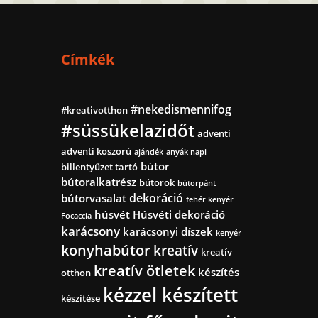
Címkék
#nekedismennifog
#kreativotthon
#süssükelazidőt
adventi
adventi koszorú
ajándék
anyák napi
bútor
billentyűzet tartó
bútoralkatrész
bútorok
bútorpánt
dekoráció
bútorvasalat
fehér kenyér
húsvét
Húsvéti dekoráció
Focaccia
karácsony
karácsonyi díszek
kenyér
konyhabútor
kreatív
kreatív
kreatív ötletek
készítés
otthon
kézzel készített
készítése