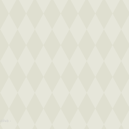
solva
-