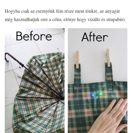
Hogyha csak az esernyőnk fém része ment tönkre, az anyagát
még használhatjuk erre a célra, előnye hogy vízálló és strapabíró.