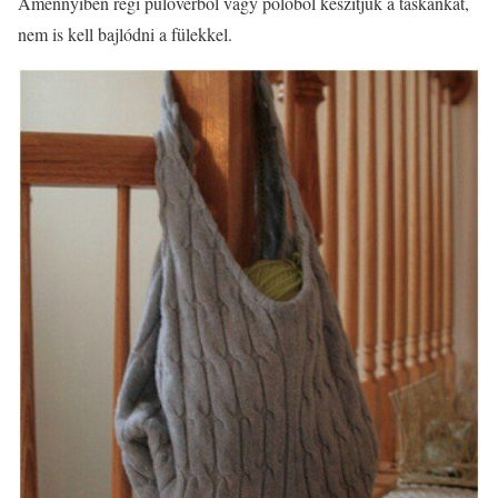
Amennyiben régi pulóverből vagy pólóból készítjük a táskánkat,
nem is kell bajlódni a fülekkel.