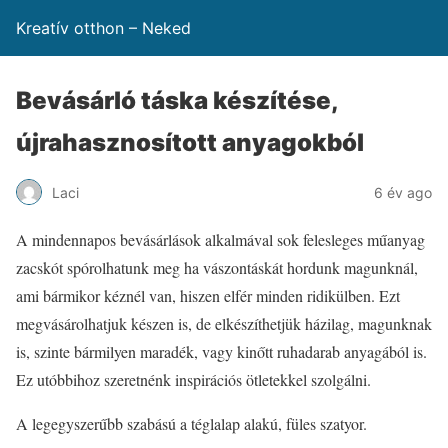
Kreatív otthon – Neked
Bevásárló táska készítése,
újrahasznosított anyagokból
Laci
6 év ago
A mindennapos bevásárlások alkalmával sok felesleges műanyag
zacskót spórolhatunk meg ha vászontáskát hordunk magunknál,
ami bármikor kéznél van, hiszen elfér minden ridikülben. Ezt
megvásárolhatjuk készen is, de elkészíthetjük házilag, magunknak
is, szinte bármilyen maradék, vagy kinőtt ruhadarab anyagából is.
Ez utóbbihoz szeretnénk inspirációs ötletekkel szolgálni.
A legegyszerűbb szabású a téglalap alakú, füles szatyor.