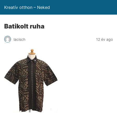
Kreatív otthon – Neked
Batikolt ruha
lacisch
12 év ago