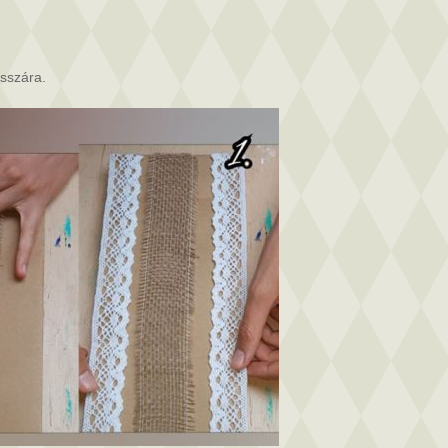
osszára.