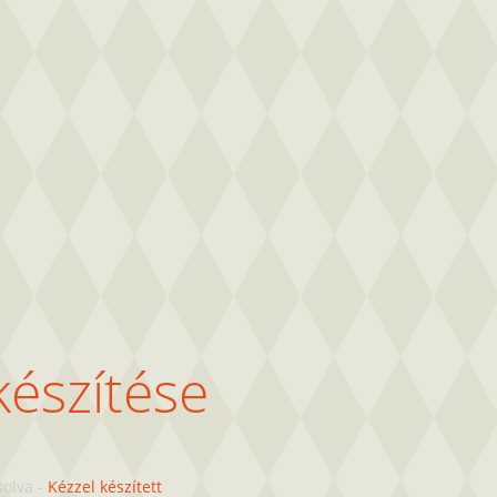
készítése
solva
-
Kézzel készített