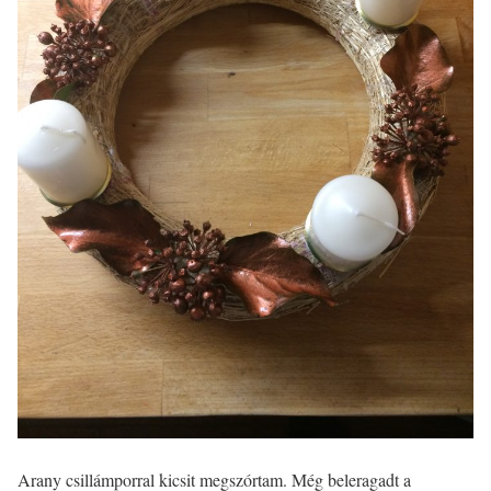
Arany csillámporral kicsit megszórtam. Még beleragadt a