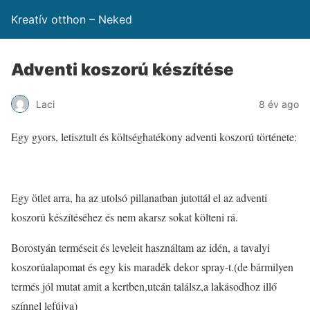
Kreatív otthon – Neked
Adventi koszorú készítése
Laci
8 év ago
Egy gyors, letisztult és költséghatékony adventi koszorú története:
Egy ötlet arra, ha az utolsó pillanatban jutottál el az adventi
koszorú készítéséhez és nem akarsz sokat költeni rá.
Borostyán terméseit és leveleit használtam az idén, a tavalyi
koszorúalapomat és egy kis maradék dekor spray-t.(de bármilyen
termés jól mutat amit a kertben,utcán találsz,a lakásodhoz illő
színnel lefújva)