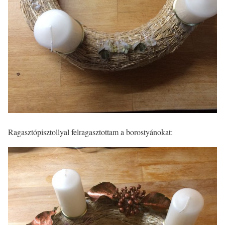
Ragasztópisztollyal felragasztottam a borostyánokat: