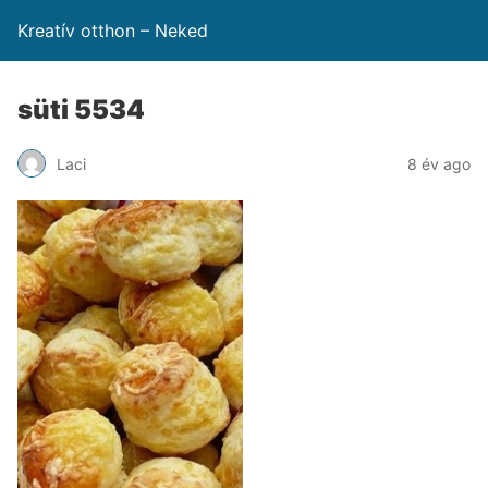
Kreatív otthon – Neked
süti 5534
Laci
8 év ago