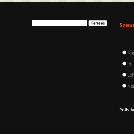
Keresés:
Szav
Na
Jó
Leh
Nem
Polls A