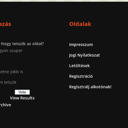
azás
Oldalak
Hogy tetszik az oldal?
Impresszum
gyon szuper
Jogi Nyilatkozat
Letöltések
etne jobb is
Regisztráció
 tetszik
Regisztrálj alkotónak!
View Results
rchive