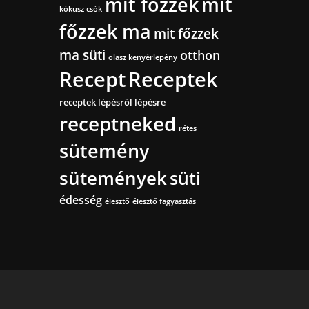
mit főzzek
mit
kókusz csók
főzzek ma
mit főzzek
ma süti
otthon
olasz kenyérlepény
Recept
Receptek
receptek lépésről lépésre
receptneked
rétes
sütemény
sütemények
süti
édesség
élesztő
élesztő fagyasztás