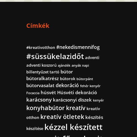
Címkék
#nekedismennifog
#kreativotthon
#süssükelazidőt
adventi
adventi koszorú
ajándék
anyák napi
bútor
billentyűzet tartó
bútoralkatrész
bútorok
bútorpánt
dekoráció
bútorvasalat
fehér kenyér
húsvét
Húsvéti dekoráció
Focaccia
karácsony
karácsonyi díszek
kenyér
konyhabútor
kreatív
kreatív
kreatív ötletek
készítés
otthon
kézzel készített
készítése