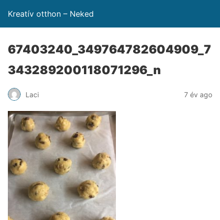
Kreatív otthon – Neked
67403240_349764782604909_7
343289200118071296_n
Laci
7 év ago