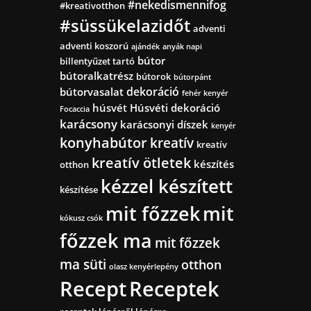
#nekedismennifog
#kreativotthon
#süssükelazidőt
adventi
adventi koszorú
ajándék
anyák napi
bútor
billentyűzet tartó
bútoralkatrész
bútorok
bútorpánt
dekoráció
bútorvasalat
fehér kenyér
húsvét
Húsvéti dekoráció
Focaccia
karácsony
karácsonyi díszek
kenyér
konyhabútor
kreatív
kreatív
kreatív ötletek
készítés
otthon
kézzel készített
készítése
mit főzzek
mit
kókusz csók
főzzek ma
mit főzzek
ma süti
otthon
olasz kenyérlepény
Recept
Receptek