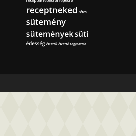
receptek lépésről lépésre
receptneked
rétes
sütemény
sütemények
süti
édesség
élesztő
élesztő fagyasztás