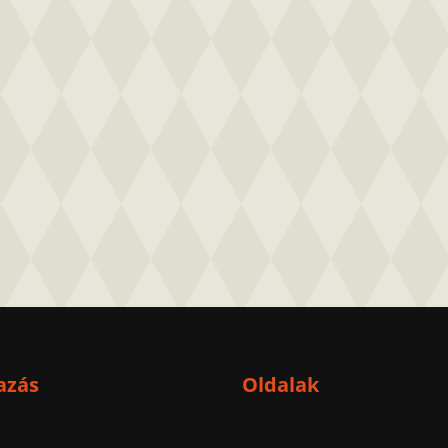
azás
Oldalak