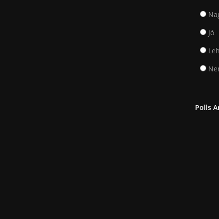
Na
Jó
Leh
Nem
Polls A