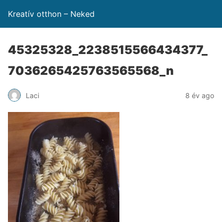
Kreatív otthon – Neked
45325328_2238515566434377_
7036265425763565568_n
Laci
8 év ago