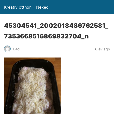
Kreatív otthon – Neked
45304541_2002018486762581_
7353668516869832704_n
Laci
8 év ago