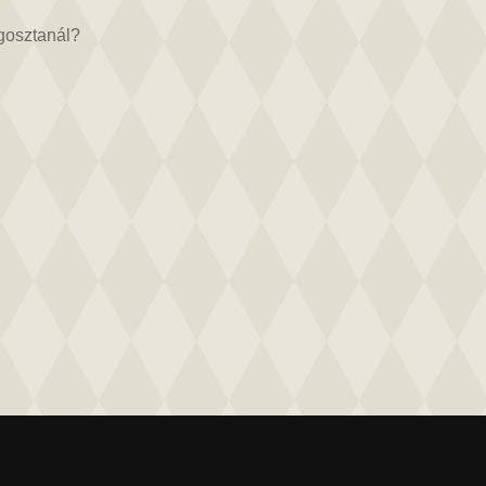
egosztanál?