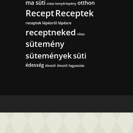
ma süti
otthon
olasz kenyérlepény
Recept
Receptek
receptek lépésről lépésre
receptneked
rétes
sütemény
sütemények
süti
édesség
élesztő
élesztő fagyasztás