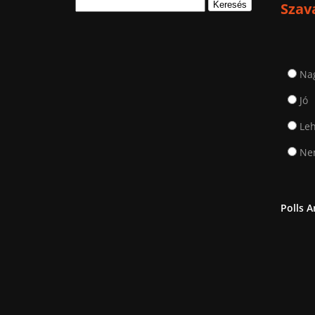
Keresés:
Szav
Na
Jó
Leh
Nem
Polls A