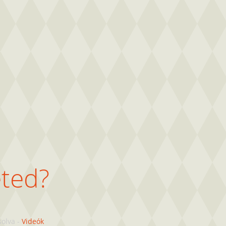
eted?
solva
-
Videók