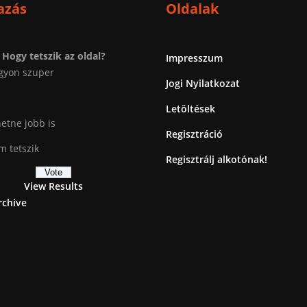
azás
Oldalak
Hogy tetszik az oldal?
Impresszum
gyon szuper
Jogi Nyilatkozat
Letöltések
etne jobb is
Regisztráció
 tetszik
Regisztrálj alkotónak!
View Results
rchive