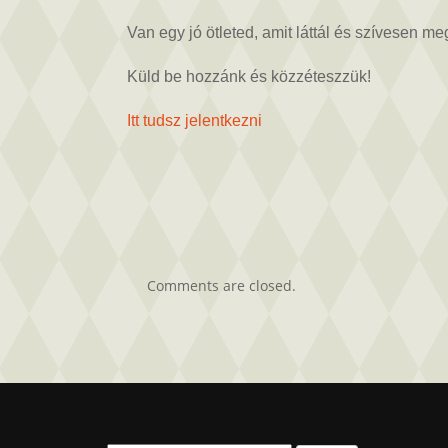
egy
jó
Van egy jó ötleted, amit láttál és szívesen m
ötleted?
bejegyzéshez
Küld be hozzánk és közzéteszzük!
Itt tudsz jelentkezni
Comments are closed.