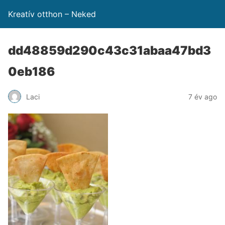
Kreatív otthon – Neked
dd48859d290c43c31abaa47bd3
0eb186
Laci
7 év ago