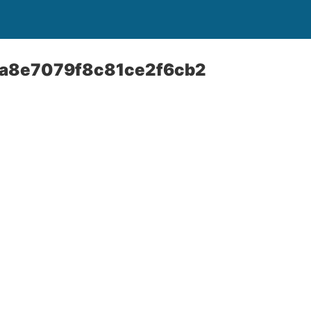
a8e7079f8c81ce2f6cb2