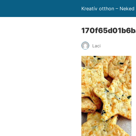
Kreatív otthon – Neked
170f65d01b6b
Laci