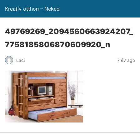
Kreatív otthon – Neked
49769269_2094560663924207_
7758185806870609920_n
Laci
7 év ago