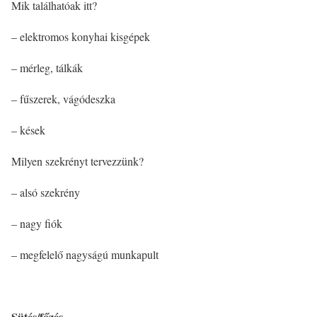
Mik találhatóak itt?
– elektromos konyhai kisgépek
– mérleg, tálkák
– fűszerek, vágódeszka
– kések
Milyen szekrényt tervezzünk?
– alsó szekrény
– nagy fiók
– megfelelő nagyságú munkapult
Sütés/főzés