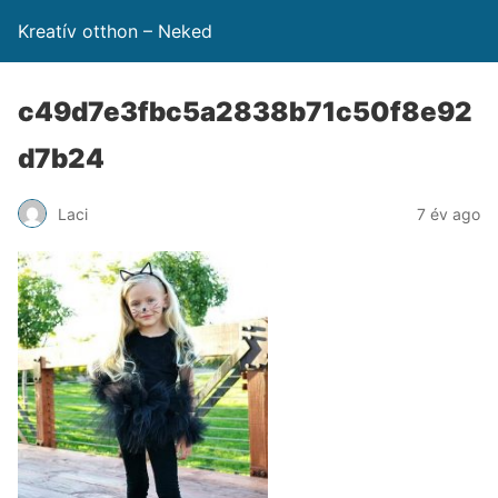
Kreatív otthon – Neked
c49d7e3fbc5a2838b71c50f8e92
d7b24
Laci
7 év ago