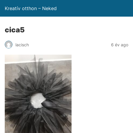
Kreatív otthon – Neked
cica5
lacisch
6 év ago