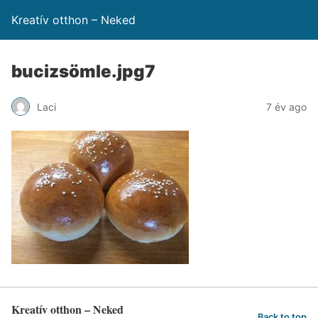
Kreatív otthon – Neked
bucizsömle.jpg7
Laci
7 év ago
Kreatív otthon – Neked
Back to top