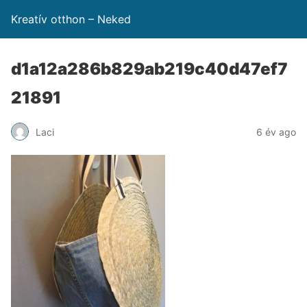
Kreatív otthon – Neked
d1a12a286b829ab219c40d47ef7
21891
Laci
6 év ago