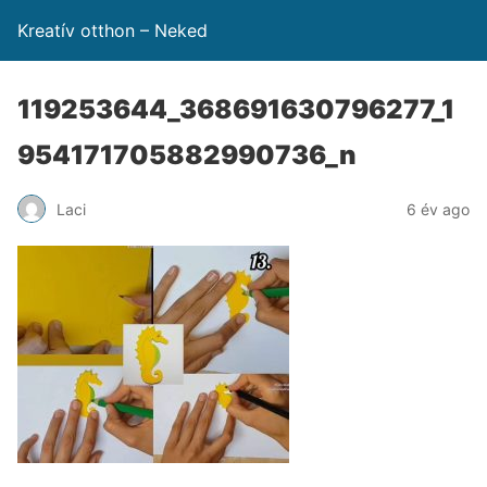
Kreatív otthon – Neked
119253644_368691630796277_1
954171705882990736_n
Laci
6 év ago