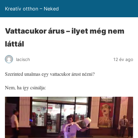
Kreatív otthon – Neked
Vattacukor árus – ilyet még nem
láttál
lacisch
12 év ago
Szerinted unalmas egy vattacukor árust nézni?
Nem, ha így csinálja: