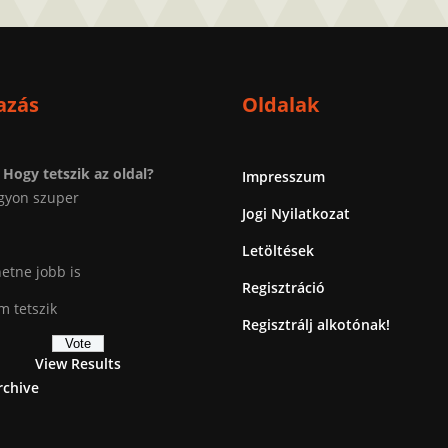
azás
Oldalak
Hogy tetszik az oldal?
Impresszum
gyon szuper
Jogi Nyilatkozat
Letöltések
etne jobb is
Regisztráció
 tetszik
Regisztrálj alkotónak!
View Results
rchive