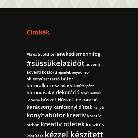
Címkék
#nekedismennifog
#kreativotthon
#süssükelazidőt
adventi
adventi koszorú
ajándék
anyák napi
bútor
billentyűzet tartó
bútoralkatrész
bútorok
bútorpánt
dekoráció
bútorvasalat
fehér kenyér
húsvét
Húsvéti dekoráció
Focaccia
karácsony
karácsonyi díszek
kenyér
konyhabútor
kreatív
kreatív
kreatív ötletek
készítés
otthon
kézzel készített
készítése