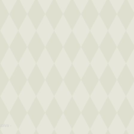
solva
-