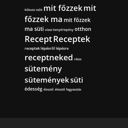
mit főzzek
mit
kókusz csók
főzzek ma
mit főzzek
ma süti
otthon
olasz kenyérlepény
Recept
Receptek
receptek lépésről lépésre
receptneked
rétes
sütemény
sütemények
süti
édesség
élesztő
élesztő fagyasztás