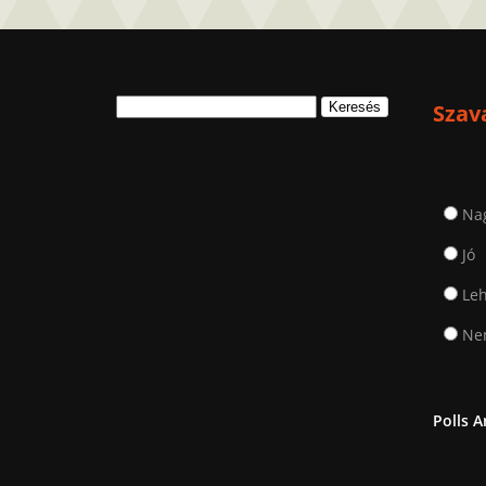
Keresés:
Szav
Na
Jó
Leh
Nem
Polls A