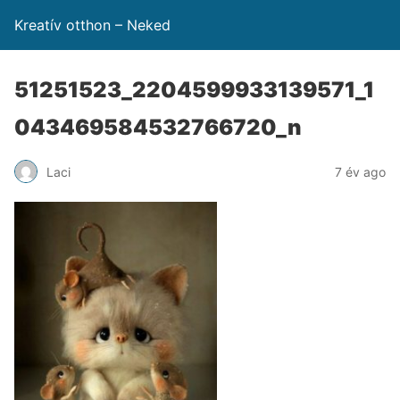
Kreatív otthon – Neked
51251523_2204599933139571_1
043469584532766720_n
Laci
7 év ago