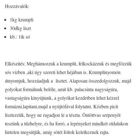
Hozzávalók:
1kg krumpli
30dkg liszt
kb.: 1tk só
Elkészítés: Meghámozzuk a krumplit, felkockázzuk és megfőzzük
sós vízben ,aki úgy szereti lehet héjában is. Krumplinyomón
átnyomjuk, hozzáadjuk a lisztet. Alaposan összedolgozzuk, majd
golyókat formálunk belőle, amit kb. palacsinta nagyságúra,
vastagságúra kinyújtunk, a golyókat kezdetben lehet kézzel
formázni,lapítani,majd a nyújtófával folytatni. Közben picit
lisztezzük, hogy ne ragadjon le a tészta. Öntöttvas serpenyőt
teszünk a tűzhelyre, és ha forró, a lepényeket mindkét oldalukon
hirtelen megsütjük, amíg sötét foltok keletkeznek rajta.