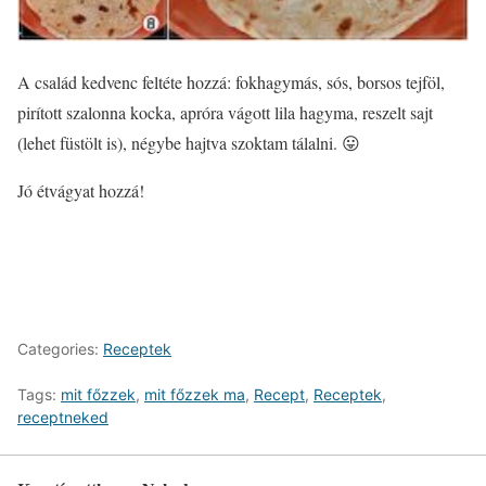
A család kedvenc feltéte hozzá: f
okhagymás, sós, borsos tejföl,
pirított szalonna kocka, apróra vágott lila hagyma, reszelt sajt
(lehet füstölt is), négybe hajtva szoktam tálalni. 😛
Jó étvágyat hozzá!
Categories:
Receptek
Tags:
mit főzzek
,
mit főzzek ma
,
Recept
,
Receptek
,
receptneked