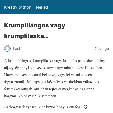
Kreatív otthon – Neked
Krumplilángos vagy
krumplilaska…
Laci
7 év ago
A krumplilángos, krumplilaska vagy krumplis palacsinta, ahány
tájegység annyi elnevezés, ugyanúgy mint a „tócsni” esetében.
Hagyományosan zsírral bekenve, vagy lekvárral édesen
fogyasztották. Manapság a kézműves vásárokban változatos
feltétekkel árulják, általában tejföllel megkenve, szalonna,
hagyma, kolbász stb. kíséretében.
Bárhogy is fogyasztjuk az biztos hogy ízleni fog. 😉