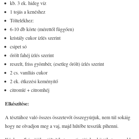
kb. 3 ek. hideg víz
1 tojás a kenéshez
Töltelékhez:
6-10 db körte (mérettől függően)
kristály cukor ízlés szerint
csipet só
őrölt fahéj ízlés szerint
reszelt, friss gyömbér, (esetleg őrölt) ízlés szerint
2 cs. vaníliás cukor
2 ek. étkezési keményítő
citromlé + citromhéj
Elkészítése:
A tésztához való összes összetevőt összegyúrjuk, nem túl sokáig
hogy ne olvadjon meg a vaj, majd hűtőbe tesszük pihenni.