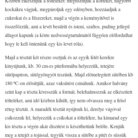
Közben elkészítjük a tölteléket: megtisztítjuk a körtéket, nagyobb
kockákra vágjuk, megpároljuk egy edényben, hozzáadjuk a
cukrokat és a fűszereket, majd a végén a keményítővel is
összefőzzük, ami a levét besűríti és isteni, szaftos, puding jellegű
állagot kapunk (a körte nedvességtartalmától függően előfordulhat
hogy le kell öntenünk egy kis levet róla).
Majd a tésztát két részre osztjuk és az egyik felét kerekre
kinyújtunk, kb. 30 cm-es piteformába helyezzük, tetejére
sütőpapíron, sütőgyöngyöt teszünk. Majd előmelegített sütőben kb
180 ºC-on elősütjük, azaz vaksütést csinálunk. Amikor halvány
színt kap a tészta kivesszük a formát, belehalmozzuk az elkészített
tölteléket, ami idő közben kihűlt, így nem olvassza meg a felső
réteg tésztát. A maradék tésztát nyújtsuk ki, derelye vágóval
csíkozzuk fel, helyezzük a csíkokat a töltelékre, ha kimarad egy
kis tészta a végén akár díszítést is készíthetünk belőle. Kenjük
meg a tetejét a tojással, tegyük vissza a sütőbe a pitét és süssük