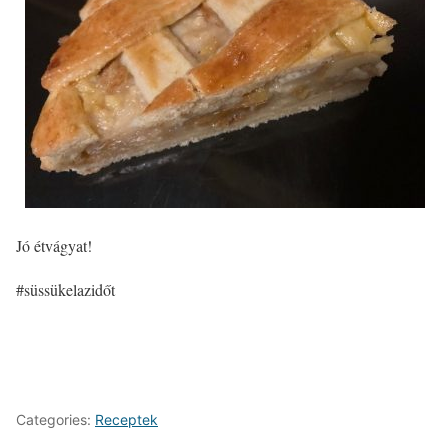
Jó étvágyat!
#süssükelazidőt
Categories:
Receptek