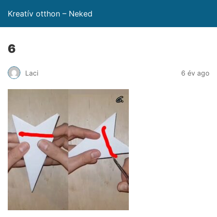
Kreatív otthon – Neked
6
Laci
6 év ago