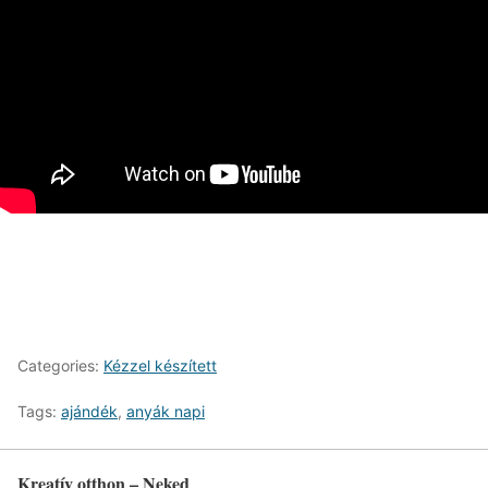
Categories:
Kézzel készített
Tags:
ajándék
,
anyák napi
Kreatív otthon – Neked