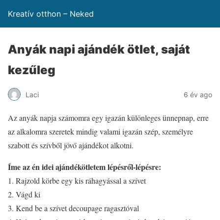
Kreatív otthon – Neked
Anyák napi ajándék ötlet, saját
kezűleg
Laci
6 év ago
Az anyák napja számomra egy igazán különleges ünnepnap, erre
az alkalomra szeretek mindig valami igazán szép, személyre
szabott és szívből jövő ajándékot alkotni.
Íme az én idei ajándékötletem lépésről-lépésre:
1. Rajzold körbe egy kis ráhagyással a szívet
2. Vágd ki
3. Kend be a szívet decoupage ragasztóval