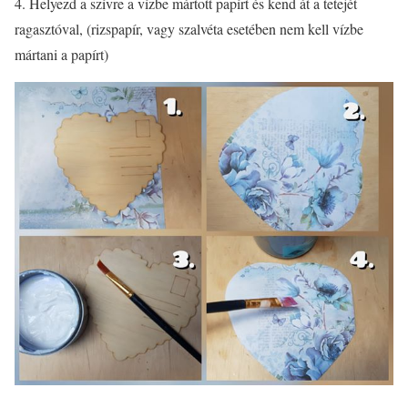
4. Helyezd a szívre a vízbe mártott papírt és kend át a tetejét
ragasztóval, (rizspapír, vagy szalvéta esetében nem kell vízbe
mártani a papírt)